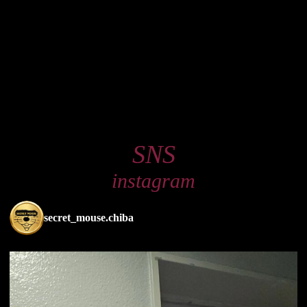
SNS
instagram
secret_mouse.chiba